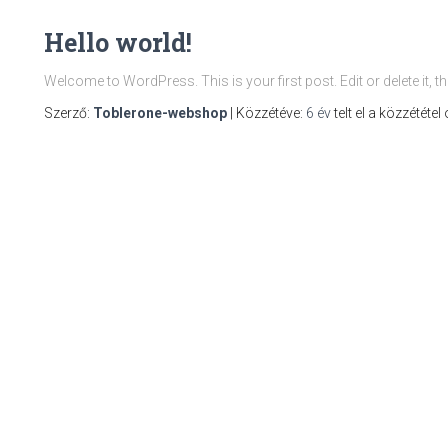
Hello world!
Welcome to WordPress. This is your first post. Edit or delete it, th
Szerző:
Toblerone-webshop
| Közzétéve:
6 év
telt el a közzététel